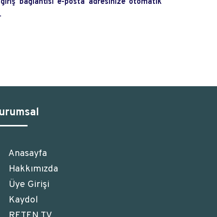
 giriş bağlantısı e-posta adresinize otomatik
.
urumsal
Anasayfa
Hakkımızda
Üye Girişi
Kaydol
RETEN TV