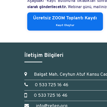
Aşağıdaki "Kayıt Butonu'na tıkladıktan sonra b
olarak gönderilecektir.
Webinar günü, mailinizd
Ücretsiz ZOOM Toplantı Kaydı
Kayıt Oluştur
İletişim Bilgileri
Balgat Mah. Ceyhun Atuf Kansu Ca
0 533 725 16 46
0 533 725 16 46
info@reten.org