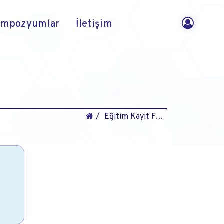
empozyumlar
İletişim
Eğitim Kayıt Formu